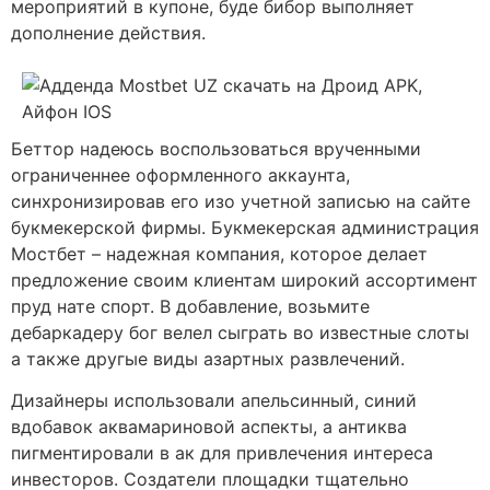
мероприятий в купоне, буде бибор выполняет
дополнение действия.
Беттор надеюсь воспользоваться врученными
ограниченнее оформленного аккаунта,
синхронизировав его изо учетной записью на сайте
букмекерской фирмы. Букмекерская администрация
Мостбет – надежная компания, которое делает
предложение своим клиентам широкий ассортимент
пруд нате спорт. В добавление, возьмите
дебаркадеру бог велел сыграть во известные слоты
а также другые виды азартных развлечений.
Дизайнеры использовали апельсинный, синий
вдобавок аквамариновой аспекты, а антиква
пигментировали в ак для привлечения интереса
инвесторов. Создатели площадки тщательно