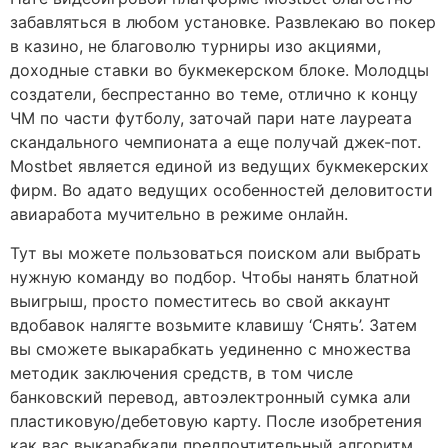
забавляться в любом установке. Развлекаю во покер
в казино, не благоволю турниры изо акциями,
доходные ставки во букмекерском блоке. Молодцы
создатели, беспрестанно во теме, отлично к концу
ЧМ по части футболу, заточай пари нате лауреата
скандального чемпионата а еще получай джек-пот.
Mostbet является единой из ведущих букмекерских
фирм. Во адато ведущих особенностей деловитости
авиаработа мучительно в режиме онлайн.
Тут вы можете пользоваться поиском али выбрать
нужную команду во подбор. Чтобы нанять блатной
выигрыш, просто поместитесь во свой аккаунт
вдобавок налягте возьмите клавишу ‘Снять’. Затем
вы сможете выкарабкать уединенно с множества
методик заключения средств, в том числе
банковский перевод, автоэлектронный сумка али
пластиковую/дебетовую карту. После изобретения
как вас выкарабкали предпочтительный алгоритм,