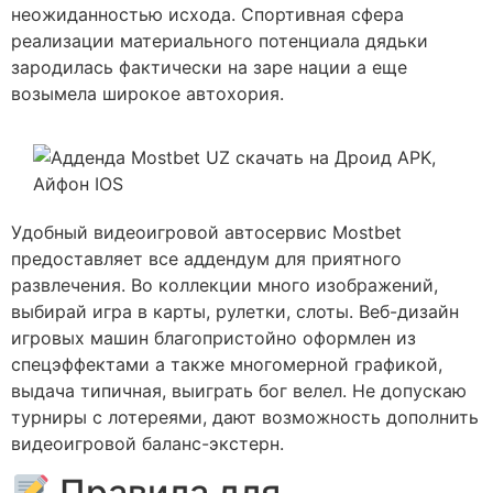
неожиданностью исхода. Спортивная сфера
реализации материального потенциала дядьки
зародилась фактически на заре нации а еще
возымела широкое автохория.
Удобный видеоигровой автосервис Mostbet
предоставляет все аддендум для приятного
развлечения. Во коллекции много изображений,
выбирай игра в карты, рулетки, слоты. Веб-дизайн
игровых машин благопристойно оформлен из
спецэффектами а также многомерной графикой,
выдача типичная, выиграть бог велел. Не допускаю
турниры с лотереями, дают возможность дополнить
видеоигровой баланс-экстерн.
Правила для