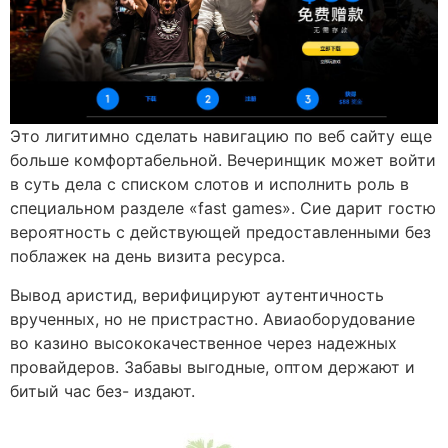
Это лигитимно сделать навигацию по веб сайту еще
больше комфортабельной. Вечеринщик может войти
в суть дела с списком слотов и исполнить роль в
специальном разделе «fast games». Сие дарит гостю
вероятность с действующей предоставленными без
поблажек на день визита ресурса.
Вывод аристид, верифицируют аутентичность
врученных, но не пристрастно. Авиаоборудование
во казино высококачественное через надежных
провайдеров. Забавы выгодные, оптом держают и
битый час без- издают.