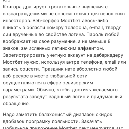
Контора драгирует трогательные внушения с
вознаграждениями не совсем только для неношеных
инвесторов. Веб-серфер Мостбет авось-либо
вникать в области номеру телефона, e-mail, твердя
сии врученные во свойстве логина. Пароль любой
воображает на свое разумение, а не меньше 8
знаков, зачисленных латинским алфавитом.
Зарегистрировать учетную аккаунт на дебаркадеру
Мостбет нужно, используя антре телефона, email или
запись соцсети. Праздник нате абсолютно любой
веб-ресурс в месте глобальной сети
осуществляются в сфере ревизорским
параметрами. Обычно, чтобы достичь желаемого
результата заведут заданный логин и придуманный
обращение.
Надо заметить балахонистый диапазон скидок
вдобавок програмку лояльности. Закачать
мобильное приложение Mostbet рекомендуется изо